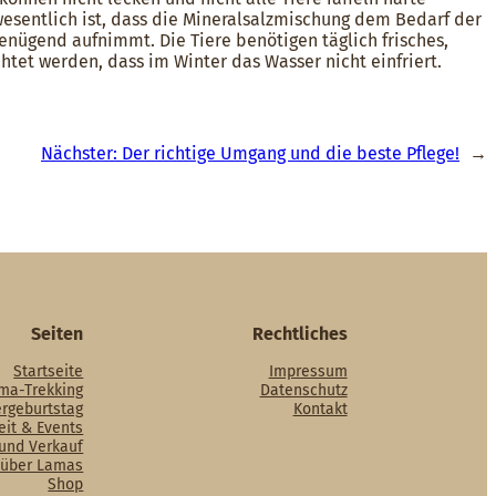
wesentlich ist, dass die Mineralsalzmischung dem Bedarf der
nügend aufnimmt. Die Tiere benötigen täglich frisches,
tet werden, dass im Winter das Wasser nicht einfriert.
Nächster:
Der richtige Umgang und die beste Pflege!
→
Seiten
Rechtliches
Startseite
Impressum
ma-Trekking
Datenschutz
ergeburtstag
Kontakt
eit & Events
 und Verkauf
 über Lamas
Shop