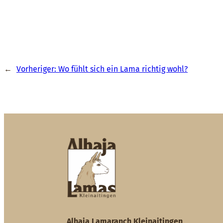
←
Vorheriger:
Wo fühlt sich ein Lama richtig wohl?
Alhaja Lamaranch Kleinaitingen