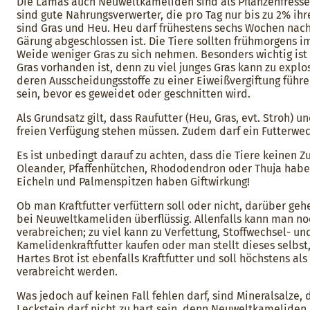
Die Lamas auch Neuweltkameliden sind als Pflanzenfresse
sind gute Nahrungsverwerter, die pro Tag nur bis zu 2% i
sind Gras und Heu. Heu darf frühestens sechs Wochen nach
Gärung abgeschlossen ist. Die Tiere sollten frühmorgens 
Weide weniger Gras zu sich nehmen. Besonders wichtig ist
Gras vorhanden ist, denn zu viel junges Gras kann zu exp
deren Ausscheidungsstoffe zu einer Eiweißvergiftung führ
sein, bevor es geweidet oder geschnitten wird.
Als Grundsatz gilt, dass Raufutter (Heu, Gras, evt. Stroh) 
freien Verfügung stehen müssen. Zudem darf ein Futterwec
Es ist unbedingt darauf zu achten, dass die Tiere keinen Z
Oleander, Pfaffenhütchen, Rhododendron oder Thuja haben
Eicheln und Palmenspitzen haben Giftwirkung!
Ob man Kraftfutter verfüttern soll oder nicht, darüber geh
bei Neuweltkameliden überflüssig. Allenfalls kann man no
verabreichen; zu viel kann zu Verfettung, Stoffwechsel- un
Kamelidenkraftfutter kaufen oder man stellt dieses selbst,
Hartes Brot ist ebenfalls Kraftfutter und soll höchstens a
verabreicht werden.
Was jedoch auf keinen Fall fehlen darf, sind Mineralsalze, 
Leckstein darf nicht zu hart sein, denn Neuweltkameliden k