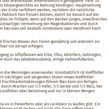
r und Wiederkäuer außerordentlich genügsame Tiere. Es
hres Körpergewichtes an Nahrung benötigen. Hauptnahrung
 der Ernte verfüttert werden, nachdem die natürliche
im Paddock Heu fressen können, damit sie danach auf der
 dies im Frühjahr, wenn auf den Weiden junges, eiweißreiches
losionsartiger Vermehrung der Magenbakterien und durch
en! Das Gras soll deshalb mindestens zwei Handbreit hoch
und frisches Wasser den Tieren ganzjährig und jederzeit zur
hsel nie abrupt erfolgen.
ugang zu Giftpflanzen wie Eibe, Efeu, Adlerfarn, Goldregen,
! Auch das Jakobskreuzkraut, einige Hahnenfußarten,
en die Meinungen auseinander. Grundsätzlich ist Kraftfutter
ch trächtigen und säugenden Stuten etwas Kraftfutter
d Fruchtbarkeitsstörungen führen! Man kann ein fertiges
 durch Mischen von 1/3 Hafer, 1/3 Gerste und 1/3 Mais, her.
ls Lockfutter oder Belohnung und nur in kleinen Mengen
die es in Pulverform oder als Leckstein zu kaufen gibt. Ein
önnen nicht lecken und nicht alle Tiere raffeln harte